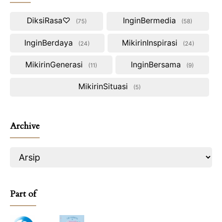
DiksiRasa♡
InginBermedia
75
58
InginBerdaya
MikirinInspirasi
24
24
MikirinGenerasi
InginBersama
11
9
MikirinSituasi
5
Archive
Part of