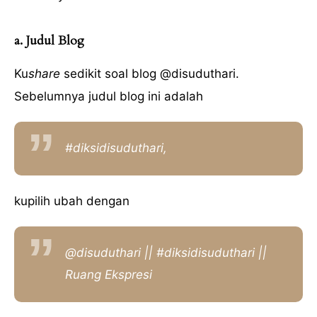
a. Judul Blog
Ku
share
sedikit soal blog @disuduthari.
Sebelumnya judul blog ini adalah
#diksidisuduthari,
kupilih ubah dengan
@disuduthari || #diksidisuduthari ||
Ruang Ekspresi