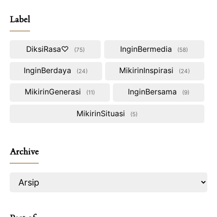
Label
DiksiRasa♡
InginBermedia
75
58
InginBerdaya
MikirinInspirasi
24
24
MikirinGenerasi
InginBersama
11
9
MikirinSituasi
5
Archive